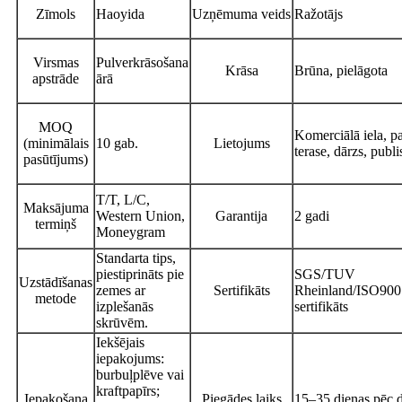
Zīmols
Haoyida
Uzņēmuma veids
Ražotājs
Virsmas
Pulverkrāsošana
Krāsa
Brūna, pielāgota
apstrāde
ārā
MOQ
Komerciālā iela, pa
(minimālais
10 gab.
Lietojums
terase, dārzs, publi
pasūtījums)
T/T, L/C,
Maksājuma
Western Union,
Garantija
2 gadi
termiņš
Moneygram
Standarta tips,
piestiprināts pie
SGS/TUV
Uzstādīšanas
zemes ar
Sertifikāts
Rheinland/ISO90
metode
izplešanās
sertifikāts
skrūvēm.
Iekšējais
iepakojums:
burbuļplēve vai
kraftpapīrs;
Iepakošana
Piegādes laiks
15–35 dienas pēc 