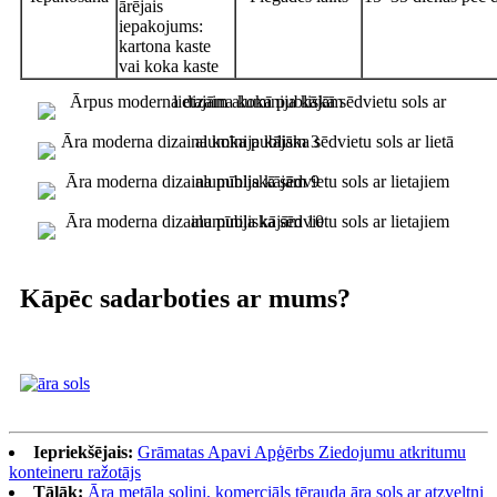
ārējais
iepakojums:
kartona kaste
vai koka kaste
Kāpēc sadarboties ar mums?
Iepriekšējais:
Grāmatas Apavi Apģērbs Ziedojumu atkritumu
konteineru ražotājs
Tālāk:
Āra metāla soliņi, komerciāls tērauda āra sols ar atzveltni