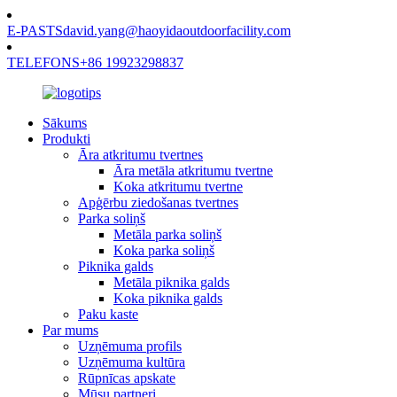
E-PASTS
david.yang@haoyidaoutdoorfacility.com
TELEFONS
+86 19923298837
Sākums
Produkti
Āra atkritumu tvertnes
Āra metāla atkritumu tvertne
Koka atkritumu tvertne
Apģērbu ziedošanas tvertnes
Parka soliņš
Metāla parka soliņš
Koka parka soliņš
Piknika galds
Metāla piknika galds
Koka piknika galds
Paku kaste
Par mums
Uzņēmuma profils
Uzņēmuma kultūra
Rūpnīcas apskate
Mūsu partneri