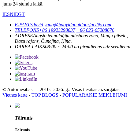
jums 24 stundu laikā.
IESNIEGT
E-PASTS
david.yang@haoyidaoutdoorfacility.com
TELEFONS
+86 19923298837
+86 023-65208676
ADRESE
Augsto tehnoloģiju attīstības zona, Vangu pilsēta,
Dazu rajons, Čuncjina, Ķīna.
DARBA LAIKS
08:00 ~ 24:00 no pirmdienas līdz svētdienai
© Autortiesības — 2010.–2026. g.: Visas tiesības aizsargātas.
Vietnes karte
-
TOP BLOGS
-
POPULĀRĀKIE MEKLĒJUMI
Tālrunis
Tālrunis