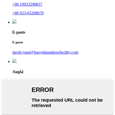
+86 19923298837
+86 023-65208676
E-pasts
E-pasts
david.yang@haoyidaoutdoorfacility.com
Augšā