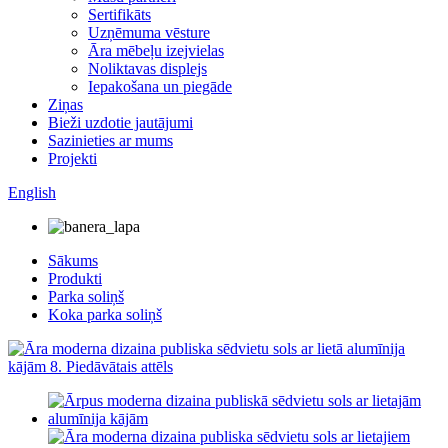
Sertifikāts
Uzņēmuma vēsture
Āra mēbeļu izejvielas
Noliktavas displejs
Iepakošana un piegāde
Ziņas
Bieži uzdotie jautājumi
Sazinieties ar mums
Projekti
English
Sākums
Produkti
Parka soliņš
Koka parka soliņš