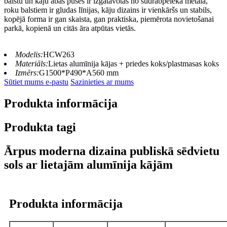
balstu un kāju abas puses ir izgatavotas no sudrabpelēka metāla,
roku balstiem ir gludas līnijas, kāju dizains ir vienkāršs un stabils,
kopējā forma ir gan skaista, gan praktiska, piemērota novietošanai
parkā, kopienā un citās āra atpūtas vietās.
Modelis:
HCW263
Materiāls:
Lietas alumīnija kājas + priedes koks/plastmasas koks
Izmērs:
G1500*P490*A560 mm
Sūtiet mums e-pastu
Sazinieties ar mums
Produkta informācija
Produkta tagi
Ārpus moderna dizaina publiskā sēdvietu
sols ar lietajām alumīnija kājām
Produkta informācija