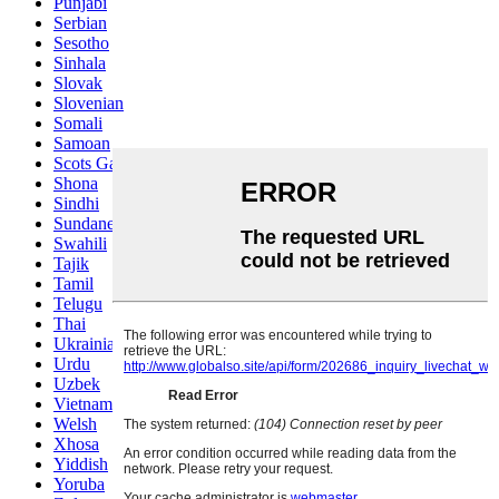
Punjabi
Serbian
Sesotho
Sinhala
Slovak
Slovenian
Somali
Samoan
Scots Gaelic
Shona
Sindhi
Sundanese
Swahili
Tajik
Tamil
Telugu
Thai
Ukrainian
Urdu
Uzbek
Vietnamese
Welsh
Xhosa
Yiddish
Yoruba