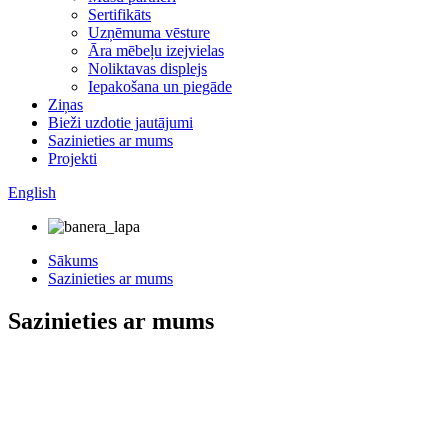
Sertifikāts
Uzņēmuma vēsture
Āra mēbeļu izejvielas
Noliktavas displejs
Iepakošana un piegāde
Ziņas
Bieži uzdotie jautājumi
Sazinieties ar mums
Projekti
English
Sākums
Sazinieties ar mums
Sazinieties ar mums