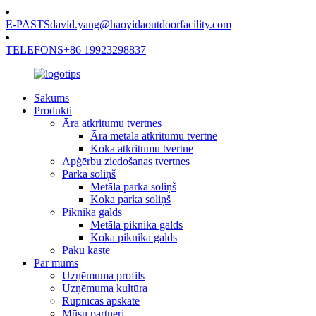
E-PASTS
david.yang@haoyidaoutdoorfacility.com
TELEFONS
+86 19923298837
Sākums
Produkti
Āra atkritumu tvertnes
Āra metāla atkritumu tvertne
Koka atkritumu tvertne
Apģērbu ziedošanas tvertnes
Parka soliņš
Metāla parka soliņš
Koka parka soliņš
Piknika galds
Metāla piknika galds
Koka piknika galds
Paku kaste
Par mums
Uzņēmuma profils
Uzņēmuma kultūra
Rūpnīcas apskate
Mūsu partneri