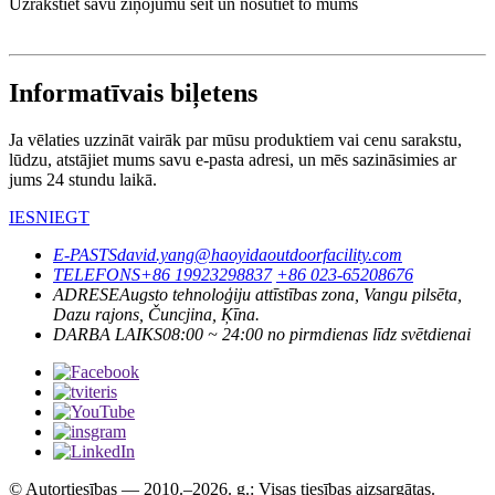
Uzrakstiet savu ziņojumu šeit un nosūtiet to mums
Informatīvais biļetens
Ja vēlaties uzzināt vairāk par mūsu produktiem vai cenu sarakstu,
lūdzu, atstājiet mums savu e-pasta adresi, un mēs sazināsimies ar
jums 24 stundu laikā.
IESNIEGT
E-PASTS
david.yang@haoyidaoutdoorfacility.com
TELEFONS
+86 19923298837
+86 023-65208676
ADRESE
Augsto tehnoloģiju attīstības zona, Vangu pilsēta,
Dazu rajons, Čuncjina, Ķīna.
DARBA LAIKS
08:00 ~ 24:00 no pirmdienas līdz svētdienai
© Autortiesības — 2010.–2026. g.: Visas tiesības aizsargātas.