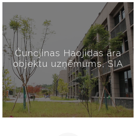
Čuncjinas Haojidas āra
objektu uzņēmums, SIA