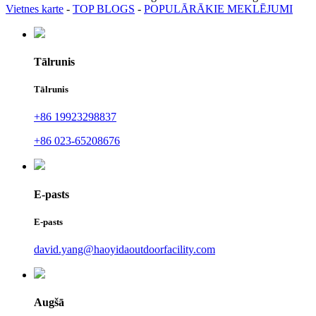
Vietnes karte
-
TOP BLOGS
-
POPULĀRĀKIE MEKLĒJUMI
Tālrunis
Tālrunis
+86 19923298837
+86 023-65208676
E-pasts
E-pasts
david.yang@haoyidaoutdoorfacility.com
Augšā