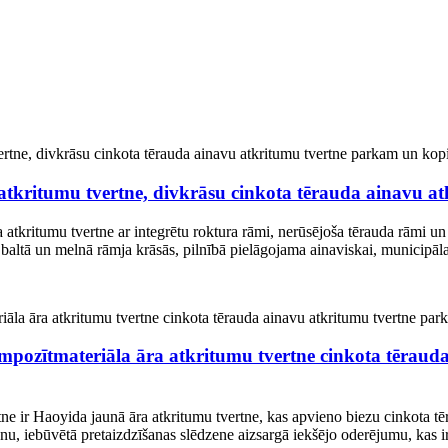
tkritumu tvertne, divkrāsu cinkota tērauda ainavu a
 atkritumu tvertne ar integrētu roktura rāmi, nerūsējoša tērauda rāmi un
 baltā un melnā rāmja krāsās, pilnībā pielāgojama ainaviskai, municipāla
pozītmateriāla āra atkritumu tvertne cinkota tērauda
tne ir Haoyida jaunā āra atkritumu tvertne, kas apvieno biezu cinkota t
šanu, iebūvētā pretaizdzīšanas slēdzene aizsargā iekšējo oderējumu, kas 