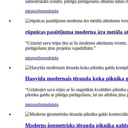
sabiedriskām zonām, pilnīgu pielāgošanu atbalsta mūsu r
pieprasījums
detaļa
rūpnīcas pasūtījuma moderna āra metāla a
“Uzturiet savu telpu tīru ar šo moderno atkritumu tvertni.
pielāgošanu jūsu projekta vajadzībām.”
pieprasījums
detaļa
Haoyida modernais tērauda koka piknika 
“Uzlabojiet savu telpu ar šo augstākās kvalitātes piknika
piknika galdu ar pilnīgu pielāgošanu, lai tas atbilstu jūsu
pieprasījums
detaļa
Moderns ģeometrisks tērauda piknika gal