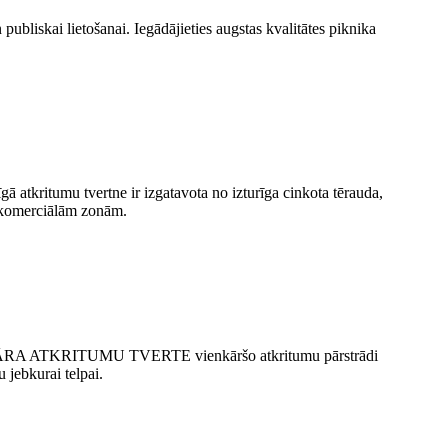
publiskai lietošanai. Iegādājieties augstas kvalitātes piknika
kritumu tvertne ir izgatavota no izturīga cinkota tērauda, ​​
n komerciālām zonām.
šī ĀRA ATKRITUMU TVERTE vienkāršo atkritumu pārstrādi
ebkurai telpai.