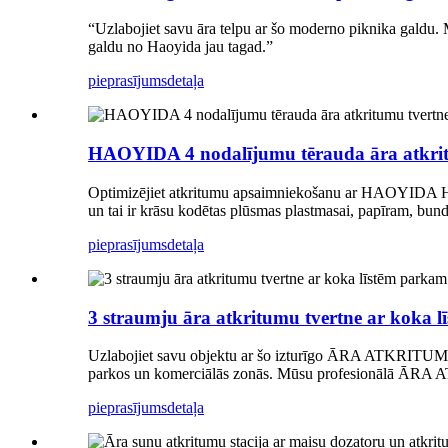
“Uzlabojiet savu āra telpu ar šo moderno piknika galdu. Mū
galdu no Haoyida jau tagad.”
pieprasījums
detaļa
HAOYIDA 4 nodalījumu tērauda āra atkrit
Optimizējiet atkritumu apsaimniekošanu ar HAOYIDA HBS567
un tai ir krāsu kodētas plūsmas plastmasai, papīram, bu
pieprasījums
detaļa
3 straumju āra atkritumu tvertne ar koka l
Uzlabojiet savu objektu ar šo izturīgo ĀRA ATKRITU
parkos un komerciālās zonās. Mūsu profesionālā ĀRA A
pieprasījums
detaļa