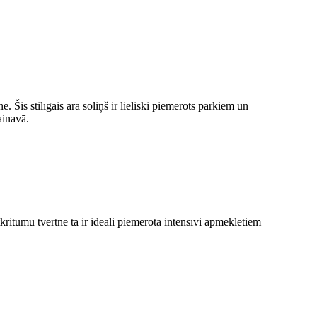
 Šis stilīgais āra soliņš ir lieliski piemērots parkiem un
ainavā.
atkritumu tvertne tā ir ideāli piemērota intensīvi apmeklētiem