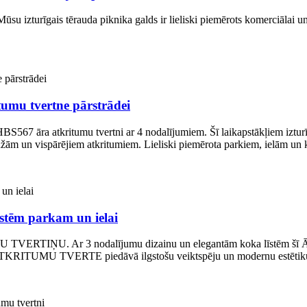
su izturīgais tērauda piknika galds ir lieliski piemērots komerciālai un 
umu tvertne pārstrādei
 āra atkritumu tvertni ar 4 nodalījumiem. Šī laikapstākļiem izturīgā at
ndžām un vispārējiem atkritumiem. Lieliski piemērota parkiem, ielām u
īstēm parkam un ielai
MU TVERTIŅU. Ar 3 nodalījumu dizainu un elegantām koka līstēm 
TKRITUMU TVERTE piedāvā ilgstošu veiktspēju un modernu estētiku j