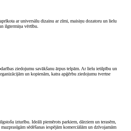
 aprīkota ar universālu dizainu ar zīmi, maisiņu dozatoru un lielu
un ilgtermiņa vērtību.
abdarības ziedojumu savākšanu ārpus telpām. Ar lielu ietilpību un
 organizācijām un kopienām, katra apģērbu ziedojumu tvertne
 ilgstošu izturību. Ideāli piemērots parkiem, dārziem un terasēm,
ntām, mazprasīgām sēdēšanas iespējām komerciālām un dzīvojamām