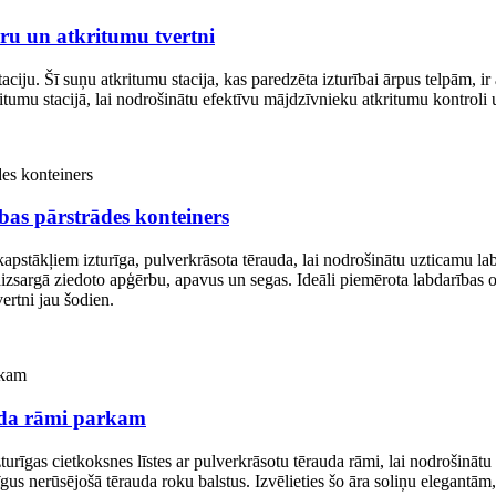
ru un atkritumu tvertni
aciju. Šī suņu atkritumu stacija, kas paredzēta izturībai ārpus telpām, ir
itumu stacijā, lai nodrošinātu efektīvu mājdzīvnieku atkritumu kontroli 
bas pārstrādes konteiners
kapstākļiem izturīga, pulverkrāsota tērauda, ​​lai nodrošinātu uzticamu l
aizsargā ziedoto apģērbu, apavus un segas. Ideāli piemērota labdarības
ertni jau šodien.
auda rāmi parkam
zturīgas cietkoksnes līstes ar pulverkrāsotu tērauda rāmi, lai nodrošinātu
līgus nerūsējošā tērauda roku balstus. Izvēlieties šo āra soliņu elega