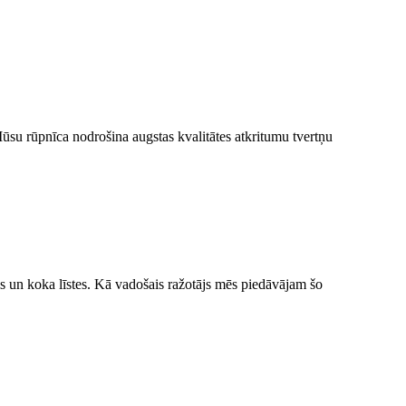
 Mūsu rūpnīca nodrošina augstas kvalitātes atkritumu tvertņu
is un koka līstes. Kā vadošais ražotājs mēs piedāvājam šo