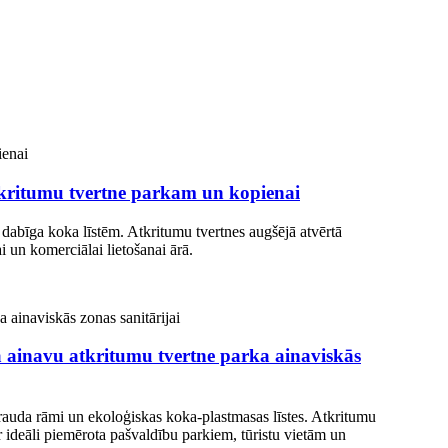
tkritumu tvertne parkam un kopienai
 dabīga koka līstēm. Atkritumu tvertnes augšējā atvērtā
i un komerciālai lietošanai ārā.
 ainavu atkritumu tvertne parka ainaviskās
ērauda rāmi un ekoloģiskas koka-plastmasas līstes. Atkritumu
ir ideāli piemērota pašvaldību parkiem, tūristu vietām un