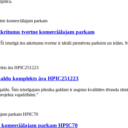
ūpnīca.
tkritumu tvertne komerciālajam parkam
 Šī izturīgā āra atkritumu tvertne ir ideāli piemērota parkiem un ielām.
galdu komplekts āra HPIC251223
 galdu. Šim izturīgajam piknika galdam ir augstas kvalitātes tērauda rām
 projekta vajadzībām.”
ds komerciālajam parkam HPIC70