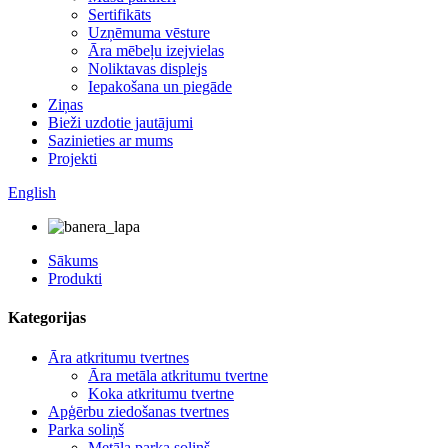
Sertifikāts
Uzņēmuma vēsture
Āra mēbeļu izejvielas
Noliktavas displejs
Iepakošana un piegāde
Ziņas
Bieži uzdotie jautājumi
Sazinieties ar mums
Projekti
English
Sākums
Produkti
Kategorijas
Āra atkritumu tvertnes
Āra metāla atkritumu tvertne
Koka atkritumu tvertne
Apģērbu ziedošanas tvertnes
Parka soliņš
Metāla parka soliņš