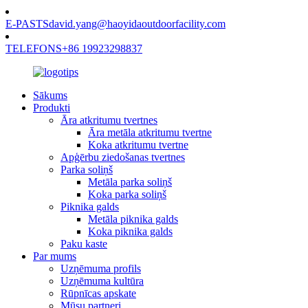
E-PASTS
david.yang@haoyidaoutdoorfacility.com
TELEFONS
+86 19923298837
Sākums
Produkti
Āra atkritumu tvertnes
Āra metāla atkritumu tvertne
Koka atkritumu tvertne
Apģērbu ziedošanas tvertnes
Parka soliņš
Metāla parka soliņš
Koka parka soliņš
Piknika galds
Metāla piknika galds
Koka piknika galds
Paku kaste
Par mums
Uzņēmuma profils
Uzņēmuma kultūra
Rūpnīcas apskate
Mūsu partneri