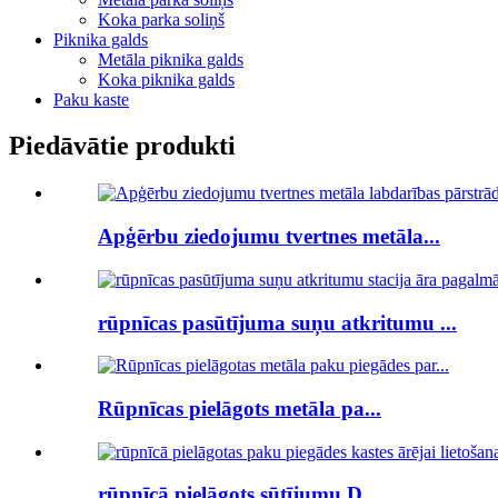
Koka parka soliņš
Piknika galds
Metāla piknika galds
Koka piknika galds
Paku kaste
Piedāvātie produkti
Apģērbu ziedojumu tvertnes metāla...
rūpnīcas pasūtījuma suņu atkritumu ...
Rūpnīcas pielāgots metāla pa...
rūpnīcā pielāgots sūtījumu D...