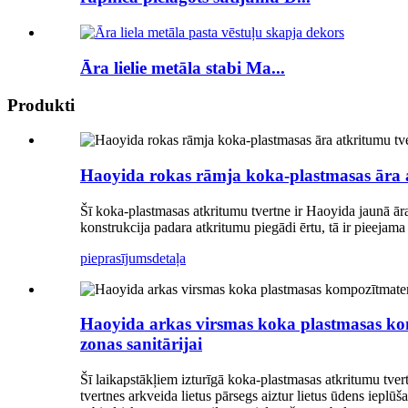
Āra lielie metāla stabi Ma...
Produkti
Haoyida rokas rāmja koka-plastmasas āra a
Šī koka-plastmasas atkritumu tvertne ir Haoyida jaunā āra
konstrukcija padara atkritumu piegādi ērtu, tā ir pieejama
pieprasījums
detaļa
Haoyida arkas virsmas koka plastmasas kom
zonas sanitārijai
Šī laikapstākļiem izturīgā koka-plastmasas atkritumu tver
tvertnes arkveida lietus pārsegs aiztur lietus ūdens ieplū