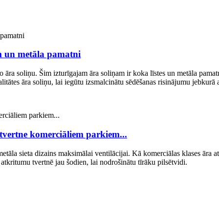
ēm un metāla pamatni
āra soliņu. Šim izturīgajam āra soliņam ir koka līstes un metāla pamatne.
itātes āra soliņu, lai iegūtu izsmalcinātu sēdēšanas risinājumu jebkurā 
tvertne komerciāliem parkiem...
s metāla sieta dizains maksimālai ventilācijai. Kā komerciālas klases āra 
atkritumu tvertnē jau šodien, lai nodrošinātu tīrāku pilsētvidi.