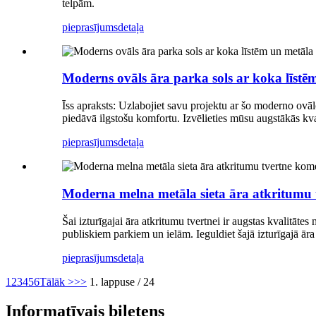
telpām.
pieprasījums
detaļa
Moderns ovāls āra parka sols ar koka līst
Īss apraksts: Uzlabojiet savu projektu ar šo moderno ovālo 
piedāvā ilgstošu komfortu. Izvēlieties mūsu augstākās kval
pieprasījums
detaļa
Moderna melna metāla sieta āra atkritumu 
Šai izturīgajai āra atkritumu tvertnei ir augstas kvalitāte
publiskiem parkiem un ielām. Ieguldiet šajā izturīgajā āra 
pieprasījums
detaļa
1
2
3
4
5
6
Tālāk >
>>
1. lappuse / 24
Informatīvais biļetens