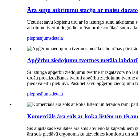
Āra suņu atkritumu stacija ar maisu dozato
Uzturiet savu kopienu tīru ar šo izturīgo suņu atkritumu st
atkritumu tvertni. Ieguldiet mūsu profesionālajā suņu atkr
pieprasījums
detaļa
Apģērbu ziedojumu tvertnes metāla labdarī
Šī izturīgā apģērbu ziedojumu tvertne ir izgatavota no lai
drošu pretaizdzīšanas tvertni apģērbu ziedojumu tvertne 
piedāvā ērtu piekļuvi. Pasūtiet savu apģērbu ziedojumu tv
pieprasījums
detaļa
Komerciāls āra sols ar koka līstēm un tēr
Šis augstākās kvalitātes āra sols apvieno laikapstākļiem i
āra sols piedāvā ergonomisku atzveltnes komfortu un sti