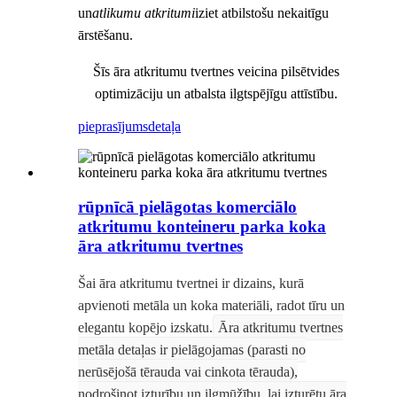
un
atlikumu atkritumi
iziet atbilstošu nekaitīgu
ārstēšanu.
Šīs āra atkritumu tvertnes veicina pilsētvides
optimizāciju un atbalsta ilgtspējīgu attīstību.
pieprasījums
detaļa
rūpnīcā pielāgotas komerciālo
atkritumu konteineru parka koka
āra atkritumu tvertnes
Šai āra atkritumu tvertnei ir dizains, kurā
apvienoti metāla un koka materiāli, radot tīru un
elegantu kopējo izskatu.
Āra atkritumu tvertnes
metāla detaļas ir pielāgojamas (parasti no
nerūsējošā tērauda vai cinkota tērauda),
nodrošinot izturību un ilgmūžību, lai izturētu āra