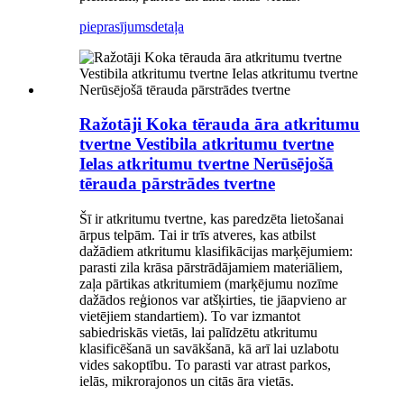
pieprasījums
detaļa
Ražotāji Koka tērauda āra atkritumu
tvertne Vestibila atkritumu tvertne
Ielas atkritumu tvertne Nerūsējošā
tērauda pārstrādes tvertne
Šī ir atkritumu tvertne, kas paredzēta lietošanai
ārpus telpām. Tai ir trīs atveres, kas atbilst
dažādiem atkritumu klasifikācijas marķējumiem:
parasti zila krāsa pārstrādājamiem materiāliem,
zaļa pārtikas atkritumiem (marķējumu nozīme
dažādos reģionos var atšķirties, tie jāapvieno ar
vietējiem standartiem). To var izmantot
sabiedriskās vietās, lai palīdzētu atkritumu
klasificēšanā un savākšanā, kā arī lai uzlabotu
vides sakoptību. To parasti var atrast parkos,
ielās, mikrorajonos un citās āra vietās.