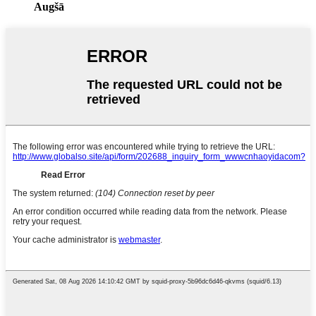
Augšā