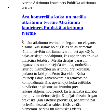
Āra komerciāla koka un metāla
atkritumu tvertne Atkritumu
konteiners Publiskā atkritumu
tvertne
Šai āra atkritumu tvertnei ir elegants un elegants
dizains, kas sastāv no augšējās daļas ar metāla
rāmi un atvērtu atkritumu tvertni, bet apakšējās
daļas ar slēgtu nodalījumu, kas apdarināts ar koka
imitācijas tekstūru. Metāla detaļas parasti ir
izgatavotas no nerūsējošā tērauda, ​​nodrošinot
izturību, ilgmūžību un izturību pret koroziju,
padarot to labi piemērotu āra videi. Koka
imitācijas daļa galvenokārt ir izgatavota no
kompozītmateriāla, apvienojot koka estētisko
pievilcību ar plastmasas izturību pret
laikapstākļiem, nodrošinot, ka tā saglabā izturību
pret puvi un deformāciju. Kopējais dizains ir gan
praktisks, gan estētiski pievilcīgs, padarot to par
iecienītu aksesuāru sabiedriskās vietās,
piemēram, parkos un ainaviskās vietās.