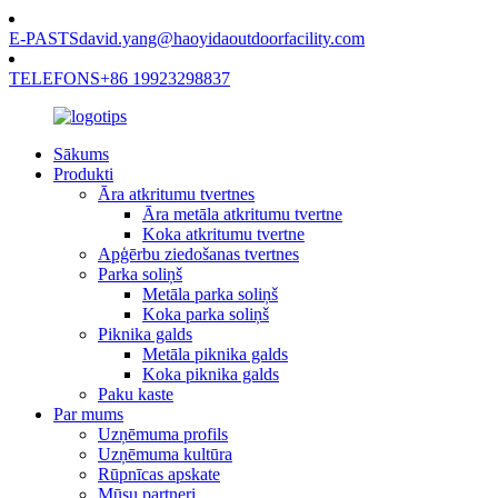
E-PASTS
david.yang@haoyidaoutdoorfacility.com
TELEFONS
+86 19923298837
Sākums
Produkti
Āra atkritumu tvertnes
Āra metāla atkritumu tvertne
Koka atkritumu tvertne
Apģērbu ziedošanas tvertnes
Parka soliņš
Metāla parka soliņš
Koka parka soliņš
Piknika galds
Metāla piknika galds
Koka piknika galds
Paku kaste
Par mums
Uzņēmuma profils
Uzņēmuma kultūra
Rūpnīcas apskate
Mūsu partneri