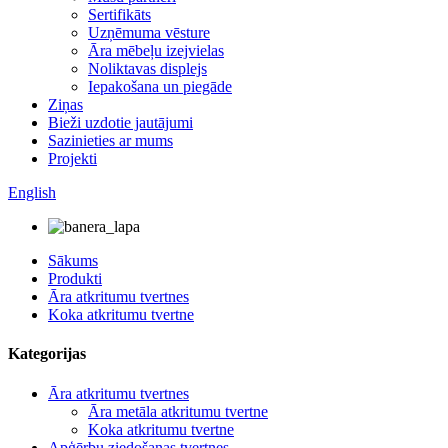
Sertifikāts
Uzņēmuma vēsture
Āra mēbeļu izejvielas
Noliktavas displejs
Iepakošana un piegāde
Ziņas
Bieži uzdotie jautājumi
Sazinieties ar mums
Projekti
English
Sākums
Produkti
Āra atkritumu tvertnes
Koka atkritumu tvertne
Kategorijas
Āra atkritumu tvertnes
Āra metāla atkritumu tvertne
Koka atkritumu tvertne
Apģērbu ziedošanas tvertnes