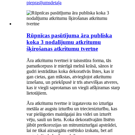
pieprasījums
detaļa
Rūpnīcas pasūtījuma āra publiska
koka 3 nodalījumu atkritumu
šķirošanas atkritumu tvertne
Āra atkritumu tvertnei ir taisnstūra forma, tās
pamatkorpuss ir mierīgā melnā krāsā, sānos ir
gudri iestrādātas koka dekoratīvās līstes, kas ir
gan cietas, gan mīkstas, atvieglojot atkritumu
iznešanu, un priekšpusē ir trīs atsevišķas atveres,
kas ir viegli saprotamas un viegli atšķiramas starp
lietotājiem.
Āra atkritumu tvertne ir izgatavota no izturīga
metāla ar augstu izturību un triecienizturību, kas
var pielāgoties mainīgajai āra videi un izturēt
vēju, sauli un lietu. Koka dekoratīvajām līstēm
jābūt pretkorozijas un mitrumizturīgai apstrādei,
lai ne tikai aizsargātu estētisko izskatu, bet arī