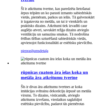
Šī ir atkritumu tvertne, kas paredzēta lietošanai
ārpus telpām un ko parasti izmanto sabiedriskās
vietās, piemēram, parkos un ielās. Tā galvenokārt
ir izgatavota no metāla, un tai ir vienkāršs un
praktisks dizains. Atkritumi tiek izvadīti caur
augšējo atveri, savukārt režģa dizains atvieglo
ventilāciju un samazina smakas. Tā nodrošina
ērtības tīrības uzturēšanā sabiedriskās vietās,
apvienojot funkcionalitāti ar estētisku pievilcību.
pieprasījums
detaļa
rūpnīcas cuatom āra ielas koka un
metāla āra atkritumu tvertne
Šīs ir divas āra atkritumu tvertnes ar koka
imitācijas svītrainu dekorāciju ārpusē un metāla
virsmu. To dizains, visticamāk, atvieglo
atkritumu izvešanu, vienlaikus saglabājot
estētisku pievilcību, padarot tās piemērotas