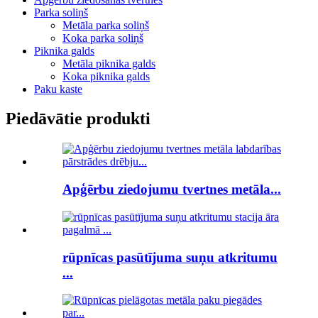
Parka soliņš
Metāla parka soliņš
Koka parka soliņš
Piknika galds
Metāla piknika galds
Koka piknika galds
Paku kaste
Piedāvātie produkti
Apģērbu ziedojumu tvertnes metāla...
rūpnīcas pasūtījuma suņu atkritumu
...