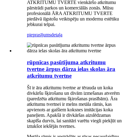
ATKRITUMU TVERTE vienkāršo atkritumu
pārstrādi parkos un komerciālās zonās. Mūsu
profesionālā ĀRA ATKRITUMU TVERTE
piedāvā ilgstošu veiktspēju un modernu estētiku
jebkurai telpai.
pieprasījums
detaļa
rūpnīcas pasūtījuma atkritumu
tvertne ārpus dārza ielas skolas āra
atkritumu tvertne
Šī ir āra atkritumu tvertne ar tērauda un koka
divkāršu šķirošanu un divām izmešanas atverēm
(paredzēta atkritumu šķirošanas prasībām). Āra
atkritumu tvertnei ir melns metāla rāmis, kas
apvienots ar gaišiem koksnes imitācijas koka
paneļiem. Apakšā ir divkāršas aizslēdzamas
skapīša durvis, lai sanitāri varētu viegli piekļūt un
iztukšot iekšējās tvertnes.
Metāla rāmis ir apstrādāts ar rūsas necaurlaidīgu