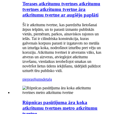
Terases atkritumu tvertnes atkritumu
tvertnes atkritumu tvertne āra
atkritumu tvertne ar augšējo paplāti
Šī ir atkritumu tvertne, kas paredzēta lietošanai
ārpus telpām, un to parasti izmanto publiskās
vietās, piemēram, parkos, ainaviskos rajonos un
ielās. Tai ir cilindriska konstrukcija, kuras
galvenais korpuss parasti ir izgatavots no metāla
un izturīga koka, nodrošinot izturību pret vēju un
koroziju. Atkritumu tvertnei ir atverams vāks, kas
atveras un aizveras, atvieglojot atkritumu
izvešanu, vienlaikus ierobežojot smakas un
novēršot lietus ūdens iekļūšanu, tādējādi palīdzot
uzturēt tīru publisko vidi.
pieprasījums
detaļa
Rūpnīcas pasūtījuma āra koka
atkritumu tvertnes metro atkritumu
tvertne