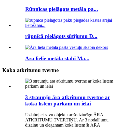
Rūpnīcas pielāgots metāla pa...
rūpnīcā pielāgots sūtījumu D...
Āra lielie metāla stabi Ma...
Koka atkritumu tvertne
3 straumju āra atkritumu tvertne ar
koka līstēm parkam un ielai
Uzlabojiet savu objektu ar šo izturīgo ĀRA
ATKRITUMU TVERTIŅU. Ar 3 nodalījumu
dizainu un elegantām koka līstēm šī ĀRA