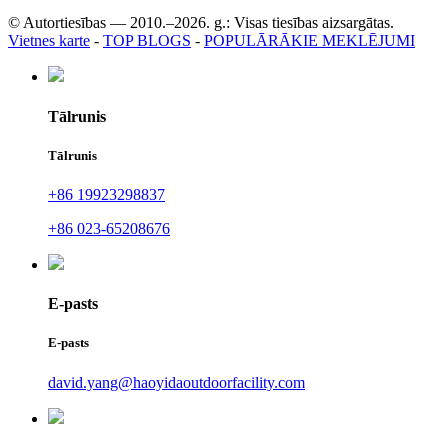
© Autortiesības — 2010.–2026. g.: Visas tiesības aizsargātas.
Vietnes karte
-
TOP BLOGS
-
POPULĀRĀKIE MEKLĒJUMI
Tālrunis
Tālrunis
+86 19923298837
+86 023-65208676
E-pasts
E-pasts
david.yang@haoyidaoutdoorfacility.com