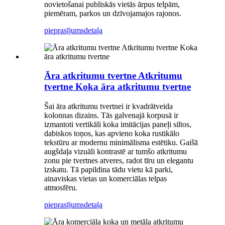
novietošanai publiskās vietās ārpus telpām,
piemēram, parkos un dzīvojamajos rajonos.
pieprasījums
detaļa
Āra atkritumu tvertne Atkritumu
tvertne Koka āra atkritumu tvertne
Šai āra atkritumu tvertnei ir kvadrātveida
kolonnas dizains. Tās galvenajā korpusā ir
izmantoti vertikāli koka imitācijas paneļi siltos,
dabiskos toņos, kas apvieno koka rustikālo
tekstūru ar modernu minimālisma estētiku. Gaišā
augšdaļa vizuāli kontrastē ar tumšo atkritumu
zonu pie tvertnes atveres, radot tīru un elegantu
izskatu. Tā papildina tādu vietu kā parki,
ainaviskas vietas un komerciālas telpas
atmosfēru.
pieprasījums
detaļa