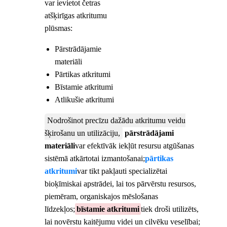
var ievietot četras
atšķirīgas atkritumu
plūsmas:
Pārstrādājamie
materiāli
Pārtikas atkritumi
Bīstamie atkritumi
Atlikušie atkritumi
Nodrošinot precīzu dažādu atkritumu veidu
šķirošanu un utilizāciju,
pārstrādājami
materiāli
var efektīvāk iekļūt resursu atgūšanas
sistēmā atkārtotai izmantošanai;
pārtikas
atkritumi
var tikt pakļauti specializētai
bioķīmiskai apstrādei, lai tos pārvērstu resursos,
piemēram, organiskajos mēslošanas
līdzekļos;
bīstamie atkritumi
tiek droši utilizēts,
lai novērstu kaitējumu videi un cilvēku veselībai;