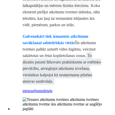
laikapstākļus un mērenu fizisku triecienu.
Koka
elementi piešķir atkritumu tvertnei dabisku, siltu
tekstūru, kas ļauj tai nemanāmi iekļauties āra
vidē, piemēram, parkos un ielās.
Galvenokārt tiek izmantots atkritumu
savākšanai sabiedriskās vietās
Šīs atkritumu
tvertnes palīdz uzturēt vides higiēnu, veicinot
sakārtotas un ērtas koplietošanas zonas.
To
dizains parasti līdzsvaro praktiskumu ar estētisko
pievilcību, atvieglojot atkritumu izvešanu,
vienlaikus kalpojot kā neatņemama pilsētas
ainavas sastāvdaļa.
pieprasījums
detaļa