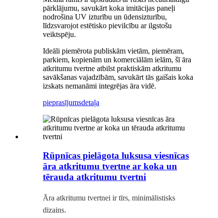
pārklājumu, savukārt koka imitācijas paneļi
nodrošina UV izturību un ūdensizturību,
līdzsvarojot estētisko pievilcību ar ilgstošu
veiktspēju.
Ideāli piemērota publiskām vietām, piemēram,
parkiem, kopienām un komerciālām ielām, šī āra
atkritumu tvertne atbilst praktiskām atkritumu
savākšanas vajadzībām, savukārt tās gaišais koka
izskats nemanāmi integrējas āra vidē.
pieprasījums
detaļa
Rūpnīcas pielāgota luksusa viesnīcas
āra atkritumu tvertne ar koka un
tērauda atkritumu tvertni
Āra atkritumu tvertnei ir tīrs, minimālistisks
dizains.