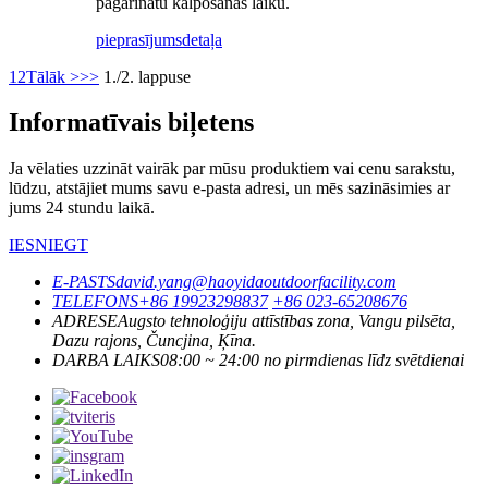
pagarinātu kalpošanas laiku.
pieprasījums
detaļa
1
2
Tālāk >
>>
1./2. lappuse
Informatīvais biļetens
Ja vēlaties uzzināt vairāk par mūsu produktiem vai cenu sarakstu,
lūdzu, atstājiet mums savu e-pasta adresi, un mēs sazināsimies ar
jums 24 stundu laikā.
IESNIEGT
E-PASTS
david.yang@haoyidaoutdoorfacility.com
TELEFONS
+86 19923298837
+86 023-65208676
ADRESE
Augsto tehnoloģiju attīstības zona, Vangu pilsēta,
Dazu rajons, Čuncjina, Ķīna.
DARBA LAIKS
08:00 ~ 24:00 no pirmdienas līdz svētdienai