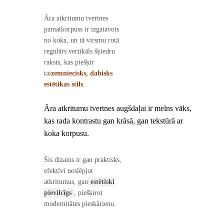
Āra atkritumu tvertnes
pamatkorpuss ir izgatavots
no koka, un tā virsmu rotā
regulārs vertikāls šķiedru
raksts, kas piešķir
tai
zemniecisks, dabisks
estētikas stils
.
Āra atkritumu tvertnes augšdaļai ir melns vāks,
kas rada kontrastu gan krāsā, gan tekstūrā ar
koka korpusu.
Šis dizains ir gan praktisks,
efektīvi noslēpjot
atkritumus, gan
estētiski
pievilcīgs
, piešķirot
modernitātes pieskārienu.