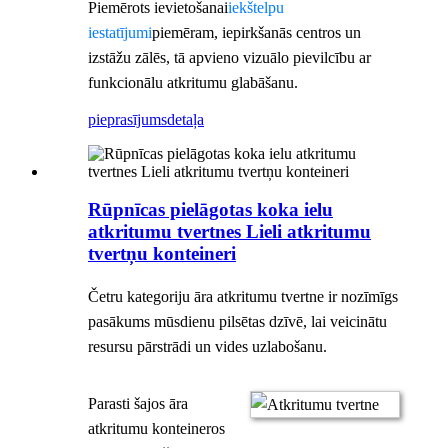
Piemērots ievietošanai
iekštelpu
iestatījumi
piemēram, iepirkšanās centros un
izstāžu zālēs, tā apvieno vizuālo pievilcību ar
funkcionālu atkritumu glabāšanu.
pieprasījums
detaļa
Rūpnīcas pielāgotas koka ielu
atkritumu tvertnes Lieli atkritumu
tvertņu konteineri
Četru kategoriju āra atkritumu tvertne ir nozīmīgs
pasākums mūsdienu pilsētas dzīvē, lai veicinātu
resursu pārstrādi un vides uzlabošanu.
Parasti šajos āra
atkritumu konteineros