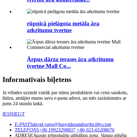
rūpnīcā pielāgota metāla āra
atkritumu tvertne
Ārpus dārza terases āra atkritumu
tvertne Mall Co...
Informatīvais biļetens
Ja vēlaties uzzināt vairāk par mūsu produktiem vai cenu sarakstu,
lūdzu, atstājiet mums savu e-pasta adresi, un mēs sazināsimies ar
jums 24 stundu laikā.
IESNIEGT
E-PASTS
david.yang@haoyidaoutdoorfacility.com
TELEFONS
+86 19923298837
+86 023-65208676
ADRESE
Augsto tehnoloģiju attīstības zona, Vangu pilsēta,