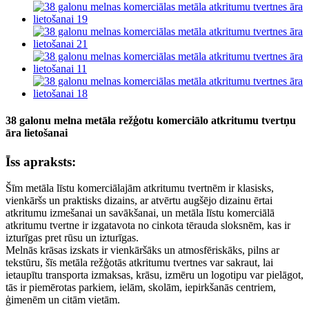
38 galonu melna metāla režģotu komerciālo atkritumu tvertņu
āra lietošanai
Īss apraksts:
Šīm metāla līstu komerciālajām atkritumu tvertnēm ir klasisks,
vienkāršs un praktisks dizains, ar atvērtu augšējo dizainu ērtai
atkritumu izmešanai un savākšanai, un metāla līstu komerciālā
atkritumu tvertne ir izgatavota no cinkota tērauda sloksnēm, kas ir
izturīgas pret rūsu un izturīgas.
Melnās krāsas izskats ir vienkāršāks un atmosfēriskāks, pilns ar
tekstūru, šīs metāla režģotās atkritumu tvertnes var sakraut, lai
ietaupītu transporta izmaksas, krāsu, izmēru un logotipu var pielāgot,
tās ir piemērotas parkiem, ielām, skolām, iepirkšanās centriem,
ģimenēm un citām vietām.