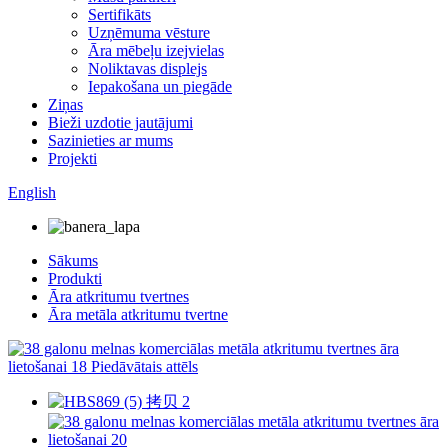
Sertifikāts
Uzņēmuma vēsture
Āra mēbeļu izejvielas
Noliktavas displejs
Iepakošana un piegāde
Ziņas
Bieži uzdotie jautājumi
Sazinieties ar mums
Projekti
English
Sākums
Produkti
Āra atkritumu tvertnes
Āra metāla atkritumu tvertne