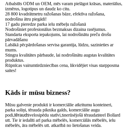
Atbalstīts ODM un OEM, mēs varam pielāgot krāsas, materiālus,
izmērus, logotipus un daudz ko citu.
28 800 kvadrātmetru ražošanas bāze, efektīva ražošana,
nodrošina ātru piegādi!
17 gadu pieredze parka ielu mēbeļu ražošanā
Nodrošiniet profesionālus bezmaksas dizaina rasējumus.
Standarta eksporta iepakojums, lai nodrošinātu preču drošu
pārvadāšanu
Labākā pēcpārdošanas servisa garantija, lūdzu, sazinieties ar
mums.
Stingra kvalitātes pārbaude, lai nodrošinātu augstas kvalitātes
produktus.
Rūpnīcas vairumtirdzniecības cena, likvidējiet visas starpposma
saites!
Kāds ir mūsu bizness?
Mūsu galvenie produkti ir komerciālie atkritumu konteineri,
parka soliņi, tērauda piknika galds, komerciālie augu
podi
,
tērauds
velosipēdu statīvi,
s
nerūsējošā tērauda
s
teel Bollard
utt. Tie ir iedalīti arī parka mēbelēs, komerciālās mēbelēs, ielu
mēbelēs, āra mēbelēs utt. atkarībā no lietošanas veida.