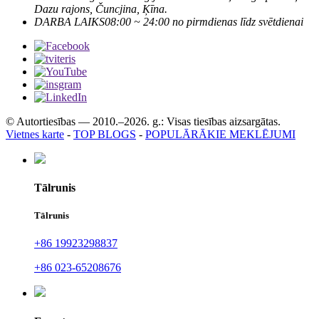
Dazu rajons, Čuncjina, Ķīna.
DARBA LAIKS
08:00 ~ 24:00 no pirmdienas līdz svētdienai
© Autortiesības — 2010.–2026. g.: Visas tiesības aizsargātas.
Vietnes karte
-
TOP BLOGS
-
POPULĀRĀKIE MEKLĒJUMI
Tālrunis
Tālrunis
+86 19923298837
+86 023-65208676