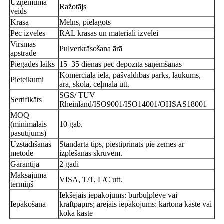
Uzņēmuma
Ražotājs
veids
Krāsa
Melns, pielāgots
Pēc izvēles
RAL krāsas un materiāli izvēlei
Virsmas
Pulverkrāsošana ārā
apstrāde
Piegādes laiks
15–35 dienas pēc depozīta saņemšanas
Komerciālā iela, pašvaldības parks, laukums,
Pieteikumi
āra, skola, ceļmala utt.
SGS/ TUV
Sertifikāts
Rheinland/ISO9001/ISO14001/OHSAS18001
MOQ
(minimālais
10 gab.
pasūtījums)
Uzstādīšanas
Standarta tips, piestiprināts pie zemes ar
metode
izplešanās skrūvēm.
Garantija
2 gadi
Maksājuma
VISA, T/T, L/C utt.
termiņš
Iekšējais iepakojums: burbuļplēve vai
Iepakošana
kraftpapīrs; ārējais iepakojums: kartona kaste vai
koka kaste