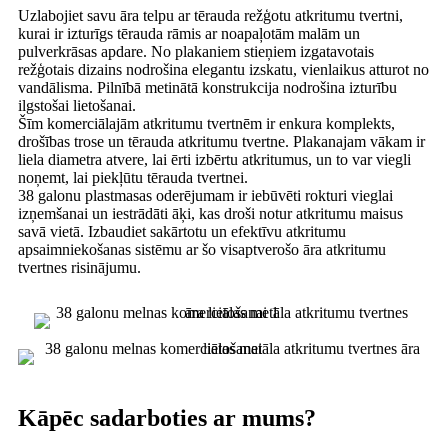
Uzlabojiet savu āra telpu ar tērauda režģotu atkritumu tvertni,
kurai ir izturīgs tērauda rāmis ar noapaļotām malām un
pulverkrāsas apdare. No plakaniem stieņiem izgatavotais
režģotais dizains nodrošina elegantu izskatu, vienlaikus atturot no
vandālisma. Pilnībā metinātā konstrukcija nodrošina izturību
ilgstošai lietošanai.
Šīm komerciālajām atkritumu tvertnēm ir enkura komplekts,
drošības trose un tērauda atkritumu tvertne. Plakanajam vākam ir
liela diametra atvere, lai ērti izbērtu atkritumus, un to var viegli
noņemt, lai piekļūtu tērauda tvertnei.
38 galonu plastmasas oderējumam ir iebūvēti rokturi vieglai
izņemšanai un iestrādāti āķi, kas droši notur atkritumu maisus
savā vietā. Izbaudiet sakārtotu un efektīvu atkritumu
apsaimniekošanas sistēmu ar šo visaptverošo āra atkritumu
tvertnes risinājumu.
Kāpēc sadarboties ar mums?