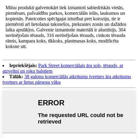
Mūsu produkti galvenokārt tiek izmantoti sabiedriskās vietās,
piemēram, pašvaldību parkos, komerciālās ielās, laukumos un
kopienās. Pateicoties spēcīgajai izturībai pret koroziju, tie ir
piemēroti arī lietošanai tuksnešos, piekrastes zonās un dažādos
laika apstākļos. Galvenie izmantotie materiāli ir alumīnijs, 304
nerūsējošais tērauds, 316 nerūsējošais tērauds, cinkots tērauda
rāmis, kampara koks, tīkkoks, plastmasas koks, modificēta
koksne utt.
Iepriekšējais:
Park Street komerciālais āra sols, tērauds, ar
atzveltni un roku balstiem
Tālāk:
38 galonu komerciālās atkritumu tvertnes āra atkritumu
tvertnes ar lietus pārsega vāku