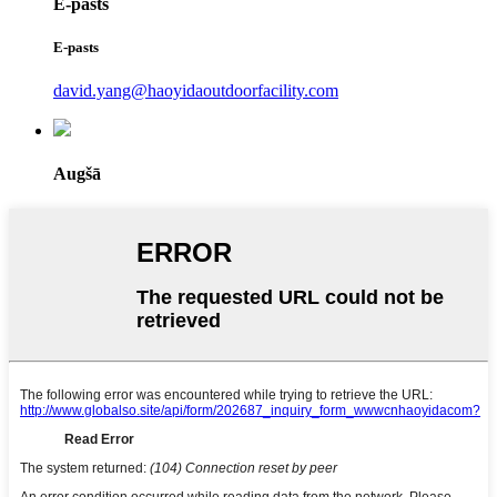
E-pasts
E-pasts
david.yang@haoyidaoutdoorfacility.com
Augšā