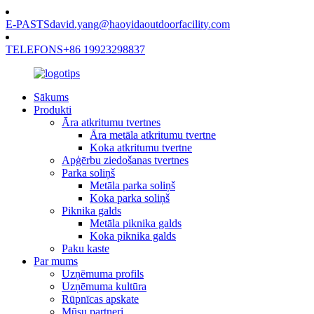
E-PASTS
david.yang@haoyidaoutdoorfacility.com
TELEFONS
+86 19923298837
Sākums
Produkti
Āra atkritumu tvertnes
Āra metāla atkritumu tvertne
Koka atkritumu tvertne
Apģērbu ziedošanas tvertnes
Parka soliņš
Metāla parka soliņš
Koka parka soliņš
Piknika galds
Metāla piknika galds
Koka piknika galds
Paku kaste
Par mums
Uzņēmuma profils
Uzņēmuma kultūra
Rūpnīcas apskate
Mūsu partneri